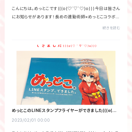
こんにちは。めっとこです(((o(♡´▽`♡)o)))今日は皆さん
にお知らせがあります！長めの連勤術師×めっとこコラボ記
念です！オンラインショップご利用の皆様全員にコラボステ
続きを読む
ッカーをプレゼントです！ステッカーのイ...
めっとこのLINEスタンプフライヤーができました(((o(♡
´▽`♡)o)))
2023/02/01 00:00