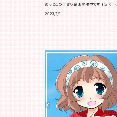
めっとこの年賀状企画開催中です(((o(♡´▽`
2023/1/1